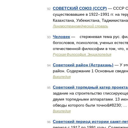
СОВЕТСКИЙ СОЮЗ (СССР)
— СССР Со
92
существовавшее в 1922–1991 гг. на тер
Казахстана, Узбекистана, Таджикистан
Лингвострановедческий словарь
Человек
— стержневая тема рус. фил
93
богословов, психологов, ученых естест
отечественной философии в том, что, 
Русская Философия. Энциклопедия
Советский район (Астрахань)
— У это
94
район. Содержание 1 Основные сведе
Википедия
Советский торпедный катер проекта
95
задание на строительство глиссирующе
двумя торпедными аппаратами. 13 июня
обводы которого были точно&#8230; …
Википедия
Советский период истории санкт-пе
96
период с 1917 по 1991 годы. Содержан