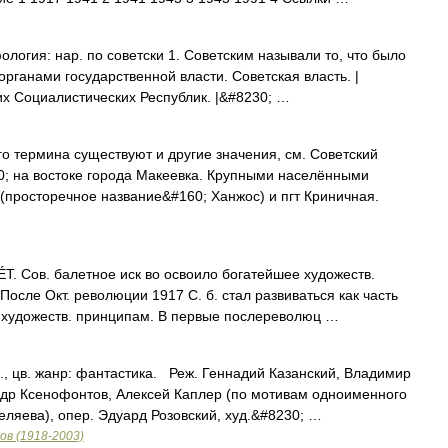
логия: нар. по советски 1. Советским называли то, что было
рганами государственной власти. Советская власть. |
их Социалистических Республик. |&#8230; …
о термина существуют и другие значения, см. Советский
0; на востоке города Макеевка. Крупными населёнными
просторечное название&#160; Ханжос) и пгт Криничная.
 Сов. балетное иск во освоило богатейшее художеств.
После Окт. революции 1917 С. б. стал развиваться как часть
о художеств. принципам. В первые послереволюц …
, цв. жанр: фантастика. Реж. Геннадий Казанский, Владимир
андр Ксенофонтов, Алексей Каплер (по мотивам одноименного
ляева), опер. Эдуард Розовский, худ.&#8230; …
в (1918-2003)