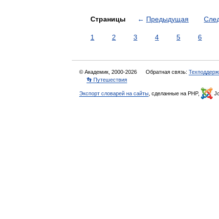
Страницы
←
Предыдущая
Сле
1
2
3
4
5
6
© Академик, 2000-2026
Обратная связь:
Техподдерж
👣 Путешествия
Экспорт словарей на сайты
, сделанные на PHP,
Jo