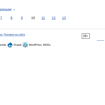
дующая
→
7
8
9
10
11
12
13
ка
,
Реклама на сайте
18+
omla,
Drupal,
WordPress, MODx.