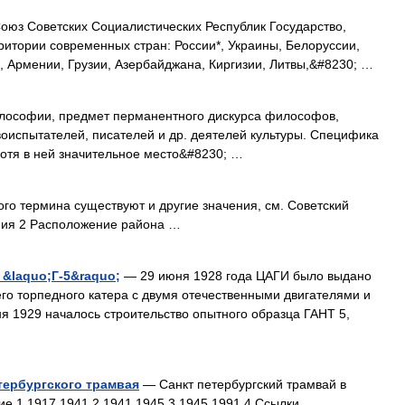
юз Советских Социалистических Республик Государство,
ритории современных стран: России*, Украины, Белоруссии,
а, Армении, Грузии, Азербайджана, Киргизии, Литвы,&#8230; …
ософии, предмет перманентного дискурса философов,
воиспытателей, писателей и др. деятелей культуры. Специфика
хотя в ней значительное место&#8230; …
го термина существуют и другие значения, см. Советский
ния 2 Расположение района …
 &laquo;Г-5&raquo;
— 29 июня 1928 года ЦАГИ было выдано
го торпедного катера с двумя отечественными двигателями и
 1929 началось строительство опытного образца ГАНТ 5,
тербургского трамвая
— Санкт петербургский трамвай в
ие 1 1917 1941 2 1941 1945 3 1945 1991 4 Ссылки …