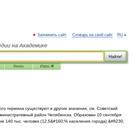
Запомнить сайт
Словарь на свой сайт
RU
едии на Академике
Найти!
Книги
Игры ⚽
ого термина существуют и другие значения, см. Советский
дминистративный район Челябинска. Образован 10 сентября
ие 140 тыс. человек (12,5&#160;% населения города).&#8230;