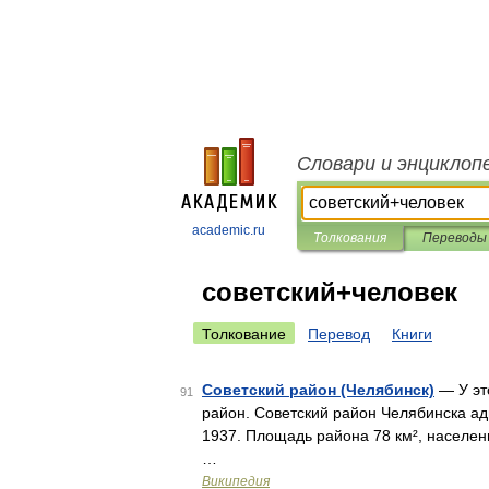
Словари и энциклоп
academic.ru
Толкования
Переводы
советский+человек
Толкование
Перевод
Книги
Советский район (Челябинск)
— У эт
91
район. Советский район Челябинска а
1937. Площадь района 78 км², населен
…
Википедия