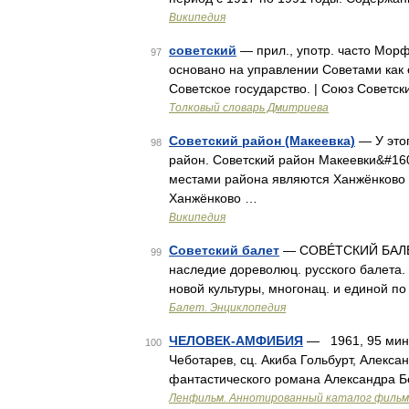
Википедия
советский
— прил., употр. часто Морфо
97
основано на управлении Советами как о
Советское государство. | Союз Советск
Толковый словарь Дмитриева
Советский район (Макеевка)
— У этог
98
район. Советский район Макеевки&#16
местами района являются Ханжёнково (
Ханжёнково …
Википедия
Советский балет
— СОВÉТСКИЙ БАЛÉТ.
99
наследие дореволюц. русского балета. 
новой культуры, многонац. и единой п
Балет. Энциклопедия
ЧЕЛОВЕК-АМФИБИЯ
— 1961, 95 мин.
100
Чеботарев, сц. Акиба Гольбурт, Алекс
фантастического романа Александра Бе
Ленфильм. Аннотированный каталог фильмо